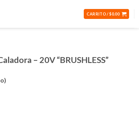
CARRITO /
$
0.00
Caladora – 20V “BRUSHLESS”
do)
V "BRUSHLESS" cantidad