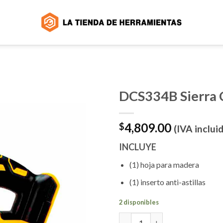
DCS334B Sierra 
4,809.00
$
(IVA inclui
INCLUYE
(1) hoja para madera
(1) inserto anti-astillas
2 disponibles
DCS334B Sierra Caladora - 20