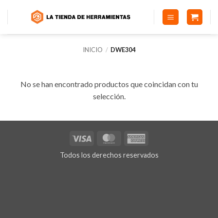
Saltar
al
contenido
INICIO
/
DWE304
No se han encontrado productos que coincidan con tu
selección.
Visa
MasterCard
American
Express
Todos los derechos reservados