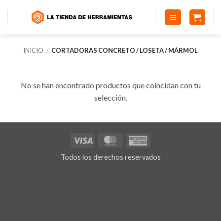
Saltar
al
contenido
INICIO
/
CORTADORAS CONCRETO / LOSETA / MÁRMOL
No se han encontrado productos que coincidan con tu
selección.
Visa
MasterCard
American
Express
Todos los derechos reservados