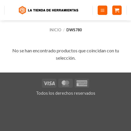
Saltar
al
contenido
INICIO
/
DWS780
No se han encontrado productos que coincidan con tu
selección.
Visa
MasterCard
American
Express
Todos los derechos reservados