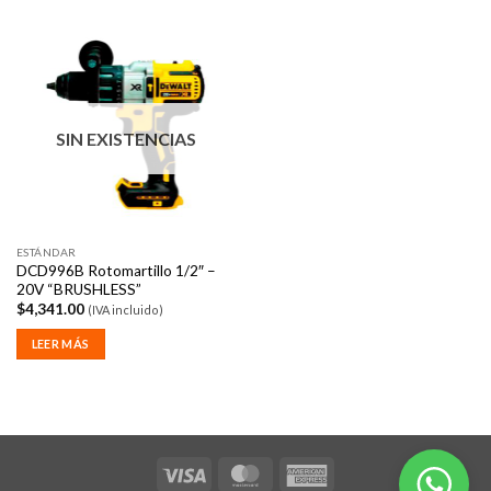
SIN EXISTENCIAS
ESTÁNDAR
DCD996B Rotomartillo 1/2″ –
20V “BRUSHLESS”
$
4,341.00
(IVA incluido)
LEER MÁS
Visa
MasterCard
American