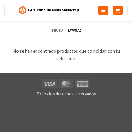
Saltar
al
contenido
INICIO
/
DW872
No se han encontrado productos que coincidan con tu
selección.
Visa
MasterCard
American
Express
Todos los derechos reservados