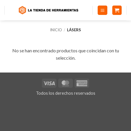
Saltar
al
contenido
INICIO
/
LÁSERS
No se han encontrado productos que coincidan con tu
selección.
Visa
MasterCard
American
Express
Todos los derechos reservados