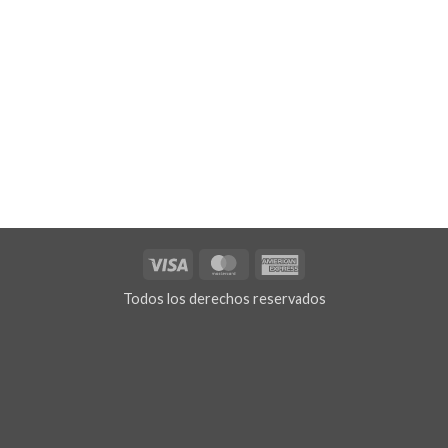
Visa
MasterCard
American
Express
Todos los derechos reservados