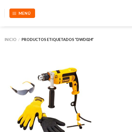
Saltar
al
MENÚ
contenido
INICIO
/
PRODUCTOS ETIQUETADOS “DWD024”