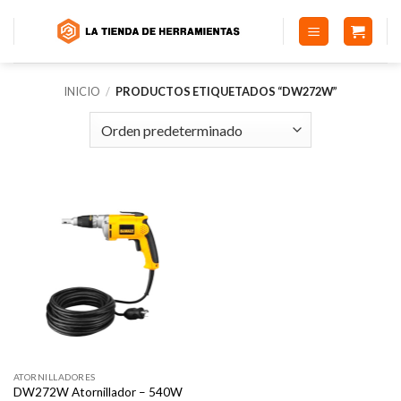
Saltar
al
contenido
INICIO
/
PRODUCTOS ETIQUETADOS “DW272W”
ATORNILLADORES
DW272W Atornillador – 540W