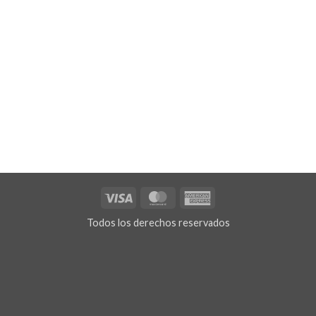
Visa
MasterCard
American
Express
Todos los derechos reservados