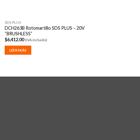
SDS PLUS
DCH263B Rotomartillo SDS PLUS – 20V
“BRUSHLESS”
$
6,412.00
(IVA incluido)
LEER MÁS